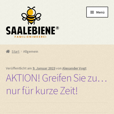
Zur
Zum
Menü
Navigation
Inhalt
springen
springen
Startseite
Start
Allgemein
Shop
Veröffentlicht am
9. Januar 2023
von
Alexander Vogt
Bestäubungsleistung
AKTION! Greifen Sie zu…
Standorte
nur für kurze Zeit!
Über uns