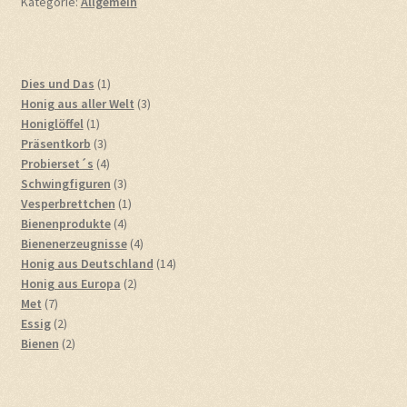
Kategorie:
Allgemein
1
Dies und Das
1
Produkt
3
Honig aus aller Welt
3
1
Produkte
Honiglöffel
1
Produkt
3
Präsentkorb
3
Produkte
4
Probierset´s
4
Produkte
3
Schwingfiguren
3
Produkte
1
Vesperbrettchen
1
4
Produkt
Bienenprodukte
4
Produkte
4
Bienenerzeugnisse
4
Produkte
14
Honig aus Deutschland
14
2
Produkte
Honig aus Europa
2
7
Produkte
Met
7
Produkte
2
Essig
2
Produkte
2
Bienen
2
Produkte